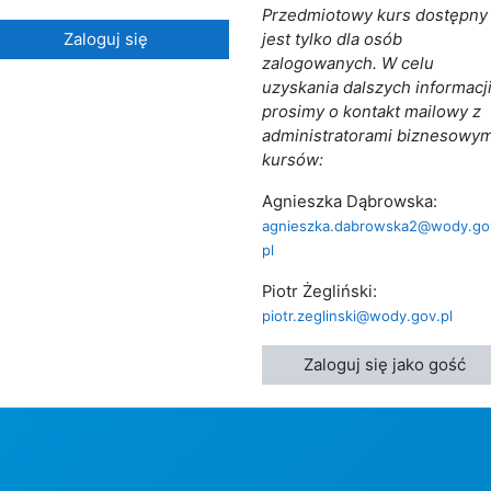
Przedmiotowy kurs dostępny
Zaloguj się
jest tylko dla osób
zalogowanych. W celu
uzyskania dalszych informacj
prosimy o kontakt mailowy z
administratorami biznesowym
kursów:
Agnieszka Dąbrowska:
agnieszka.dabrowska2@wody.go
pl
Piotr Żegliński:
piotr.zeglinski@wody.gov.pl
Zaloguj się jako gość