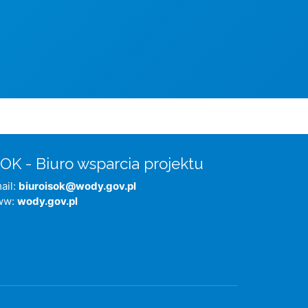
SOK - Biuro wsparcia projektu
ail:
biuroisok@wody.gov.pl
ww:
wody.gov.pl