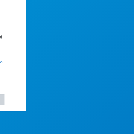
i
i
v.